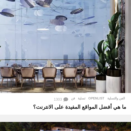
الفن والتسلية
OPENLIST
,
تسلية
,
فن
1303
ما هي أفضل المواقع المفيدة على الانترنت؟