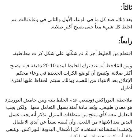
ثالثاً:
بعد ذلك، ضع كل ما في الوعاء الأول والثاني في وعاء ثالث، ثم
اخلط كل شيء معاً حتى يصبح أكثر صلابة.
رابعاً:
اقتطع من الخليط أجزاءً، ثم شكّلها على شكل كرات مطاطية.
ومن المُلاحظ أنه عند ترك الخليط لمدة 10-20 دقيقة فإنه يصبح
أكثر صلابة. ويُنصح أن تُوضع الكرات الجديدة في وعاء محكم
الإغلاق بعد الانتهاء من اللعب. وبذلك، سيتم الحفاظ عليها لفترة
أطول.
ملاحظة: البوراكس (وينبغي عدم الخلط بينه وبين حامض البوريك):
هو معدن طبيعي، ويُعد مادة آمنة يسهل التعامل معها. ولكن يجب
التعامل معه كأي منتج من منظفات المنزل. تذكر أنه يجب غسل
اليدين بعد الانتهاء من اللعب، وأن تُبقيه بعيداً عن أيدي الاطفال
وتجنب استنشاقه. تستخدم كل الأشغال اليدوية البوراكس، وينبغي
ذلك أن يكون تحت إشراف الكبار.