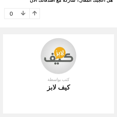
هل أعجبك المقال؟ شاركه مع اصدقائك الآن
a
t
0
i
o
n
كتب بواسطة
كيف لابز