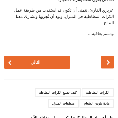
عزيزي القارئ، نتمنى أن تكون قد استفدت من طريقة عمل
الكرات المطاطية في المنزل، ونود أن تُجربها وتشارك معنا
النتائج.
ودمتم بعافية…
P
التالي
o
s
t
P
,
,
,
a
الكرات النطاطية
كيف تصنع الكرات النطاطة
g
مادة تلوين الطعام
منظفات المنزل
i
n