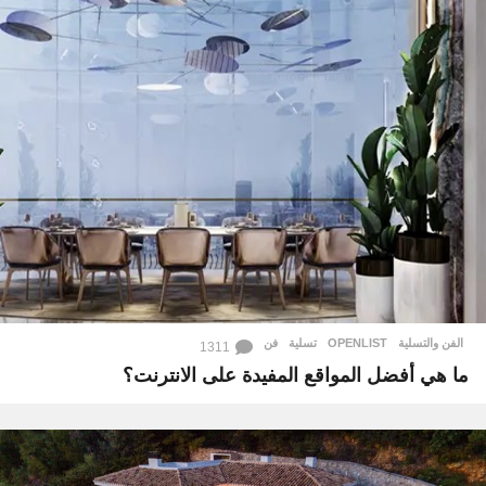
الفن والتسلية
OPENLIST
,
تسلية
,
فن
1311
ما هي أفضل المواقع المفيدة على الانترنت؟