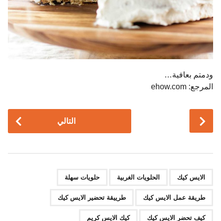
ودمتم بعافية…
المرجع: ehow.com
P
التالي
o
s
t
P
,
,
,
,
,
,
a
الايس كيك
الحلويات الغربية
حلويات سهلة
g
طريقة عمل الايس كيك
طرييقة تحضير الايس كيك
i
n
كيف تحضر الايس كيك
كيك الايس كريم