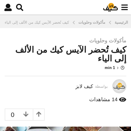
الرئيسية
مأكولات وحلويات
كيف تُحضر الآيس كيك من الألف إلى الياء
مأكولات وحلويات
1
كيف تُحضر الآيس كيك من الألف
0
س
إلى الياء
ن
1 min
و
ا
ت
كيف لابز
بواسطة
م
ن
14
مشاهدات
ذ
3
0
س
ن