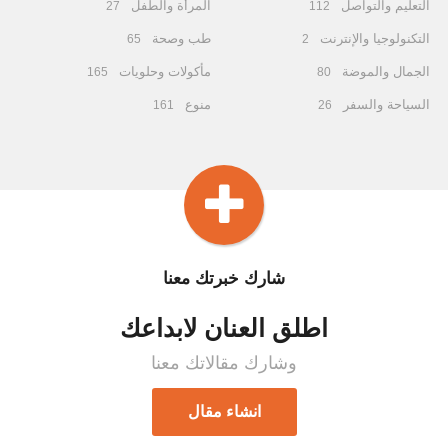
التعليم والتواصل
المرأة والطفل
27
112
التكنولوجيا والإنترنت
طب وصحة
65
2
الجمال والموضة
مأكولات وحلويات
165
80
السياحة والسفر
منوع
161
26
شارك خبرتك معنا
اطلق العنان لابداعك
وشارك مقالاتك معنا
انشاء مقال