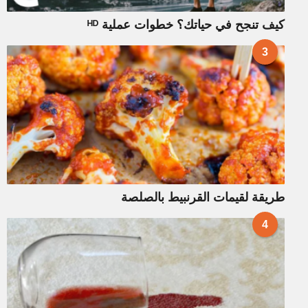
كيف تنجح في حياتك؟ خطوات عملية ᴴᴰ
3
طريقة لقيمات القرنبيط بالصلصة
4