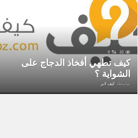
0
32
كيف تطهي أفخاذ الدجاج على
الشواية ؟
بواسطة
كيف لابز