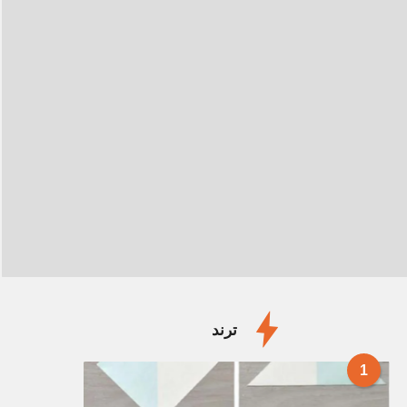
ترند
1