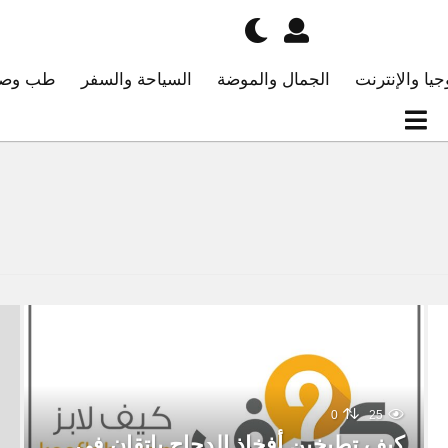
جيا والإنترنت
الجمال والموضة
السياحة والسفر
طب وصح
0
25
كيف تطبخين أفخاذ الدجاج بإتقان في