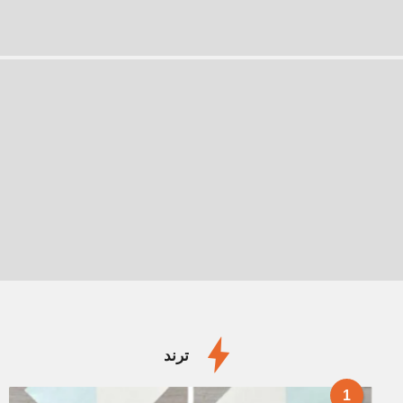
ترند
1