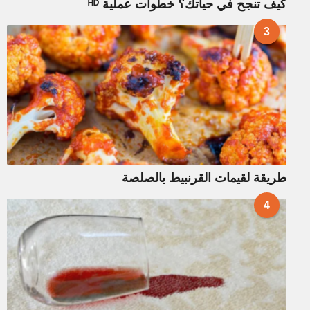
كيف تنجح في حياتك؟ خطوات عملية ᴴᴰ
3
طريقة لقيمات القرنبيط بالصلصة
4