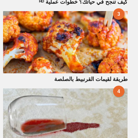
كيف تنجح في حياتك؟ خطوات عملية ᴴᴰ
3
طريقة لقيمات القرنبيط بالصلصة
4