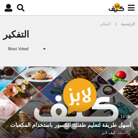
الرئيسية
التفكير
التفكير
Most Voted
0
14
اسهل طريقة لتعليم طفلك الكسور باستخدام المكعبات
بواسطة
كيف لابز