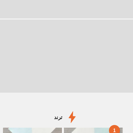
ترند
1