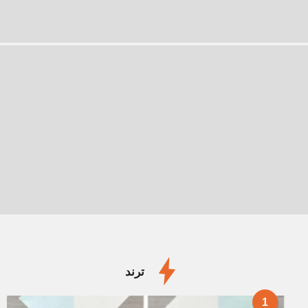
ترند
1