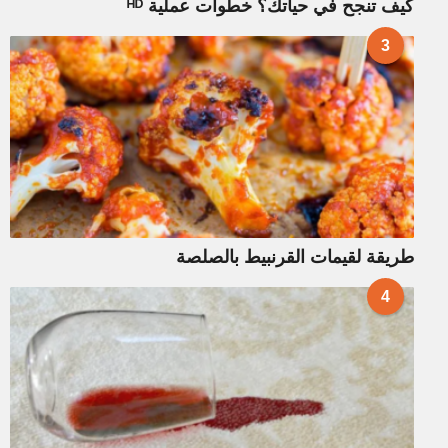
كيف تنجح في حياتك؟ خطوات عملية ᴴᴰ
3
طريقة لقيمات القرنبيط بالصلصة
4