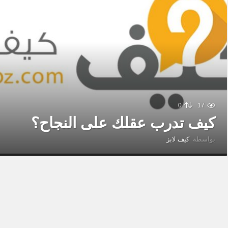
0
17
كيف تدرب عقلك على النجاح؟
بواسطة
كيف لابز