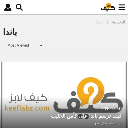
الرئيسية
باندا
باندا
Most Viewed
0
17
كيف ترسم باندا على كأس الحليب
بواسطة
كيف لابز