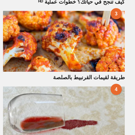
كيف تنجح في حياتك؟ خطوات عملية ᴴᴰ
3
طريقة لقيمات القرنبيط بالصلصة
4