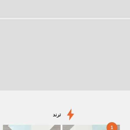
ترند
1