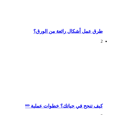
طرق عمل أشكال رائعة من الورق؟
2
كيف تنجح في حياتك؟ خطوات عملية ᴴᴰ