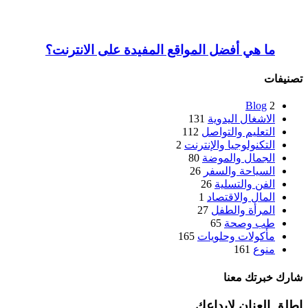
ما هي أفضل المواقع المفيدة على الانترنت؟
تصنيفات
Blog
2
الاشغال اليدوية
131
التعليم والتواصل
112
التكنولوجيا والإنترنت
2
الجمال والموضة
80
السياحة والسفر
26
الفن والتسلية
26
المال والاقتصاد
1
المرأة والطفل
27
طب وصحة
65
مأكولات وحلويات
165
منوع
161
شارك خبرتك معنا
اطلق العنان لابداعك