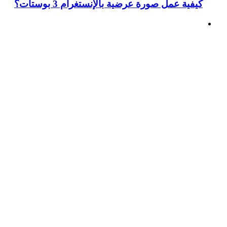
كيفية عمل صورة عرضية بالإنستغرام 3 بوستات؟