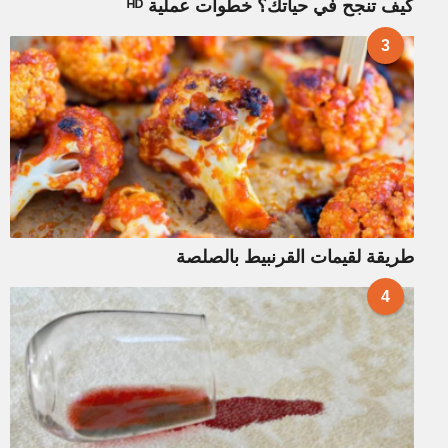
كيف تنجح في حياتك؟ خطوات عملية ᴴᴰ
3
طريقة لقيمات القرنبيط بالصلصة
4