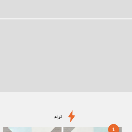
ترند
1