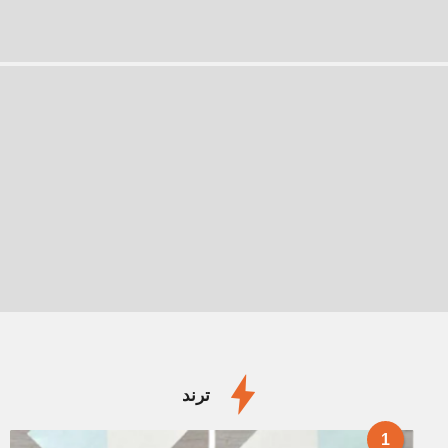
ترند
1