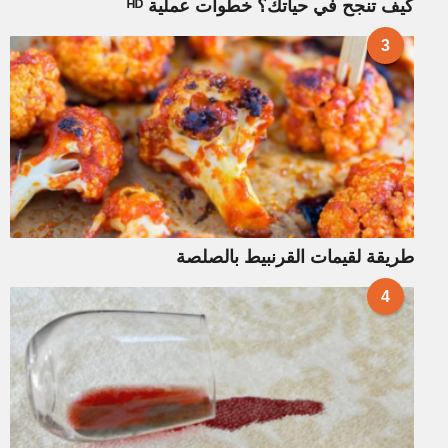
كيف تنجح في حياتك؟ خطوات عملية ᴴᴰ
3
طريقة لقيمات القرنبيط بالصلصة
4