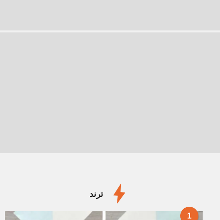
ترند
1