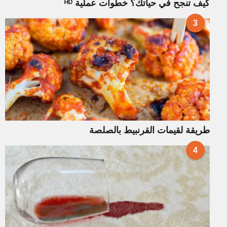
كيف تنجح في حياتك؟ خطوات عملية ᴴᴰ
3
طريقة لقيمات القرنبيط بالصلصة
4