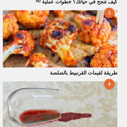
كيف تنجح في حياتك؟ خطوات عملية ᴴᴰ
3
طريقة لقيمات القرنبيط بالصلصة
4