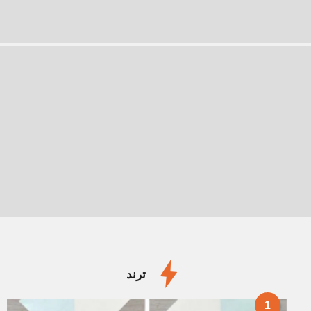
ترند
1