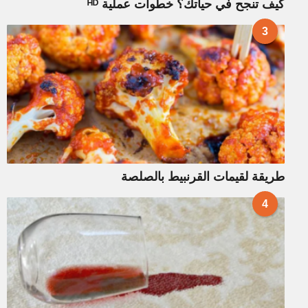
كيف تنجح في حياتك؟ خطوات عملية ᴴᴰ
3
طريقة لقيمات القرنبيط بالصلصة
4