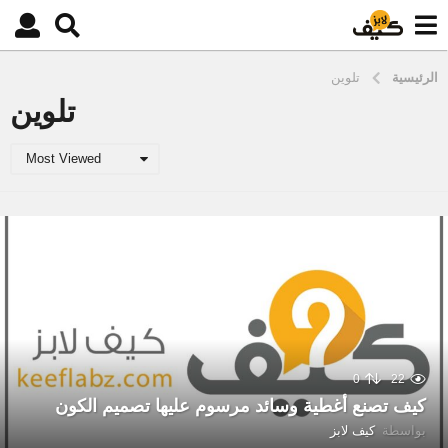
الرئيسية
تلوين
تلوين
Most Viewed
0
22
كيف تصنع أغطية وسائد مرسوم عليها تصميم الكون
بواسطة
كيف لابز