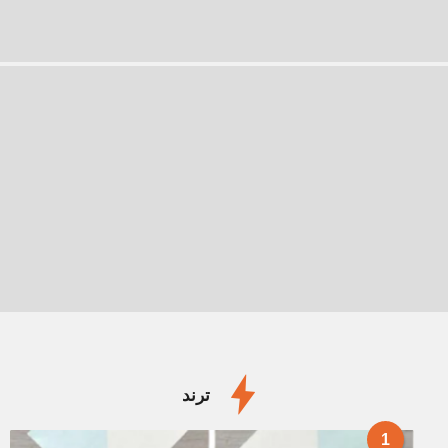
ترند
1