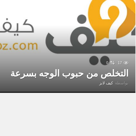
0
17
التخلص من حبوب الوجه بسرعة
بواسطة
كيف لابز