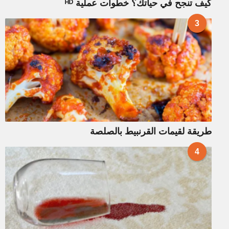
كيف تنجح في حياتك؟ خطوات عملية ᴴᴰ
3
طريقة لقيمات القرنبيط بالصلصة
4