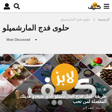
الرئيسية
حلوى فدج المارشميلو
حلوى فدج المارشميلو
Most Discussed
0
16
طريقة عمل فدج المارشميلو الذي سيغدو هديتك
المفضلة لمن تحب
بواسطة
كيف لابز