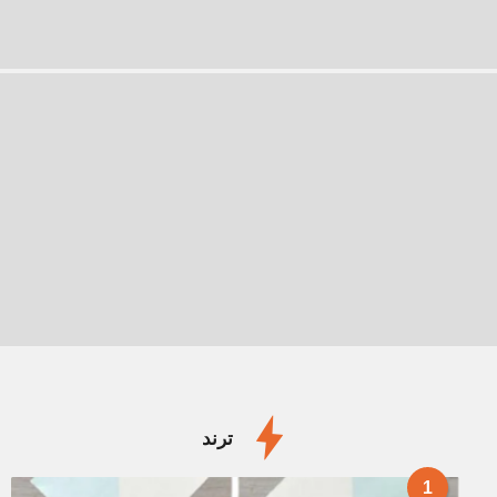
ترند
1