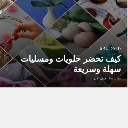
0
29
كيف تحضر حلويات ومسليات
سهلة وسريعة
بواسطة
كيف لابز