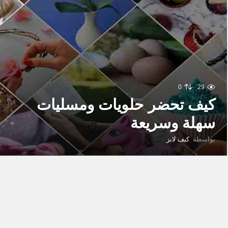
0
29
كيف تحضر حلويات ومسليات
سهلة وسريعة
بواسطة
كيف لابز