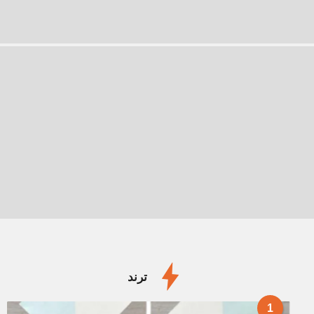
ترند
1