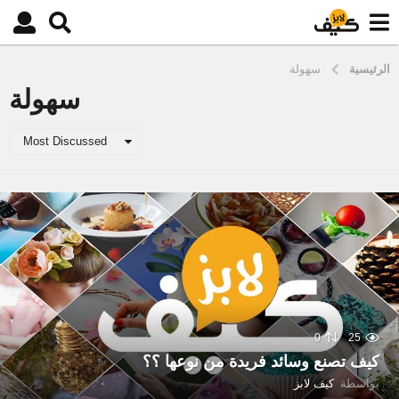
الرئيسية
سهولة
سهولة
Most Discussed
0
25
كيف تصنع وسائد فريدة من نوعها ؟؟
بواسطة
كيف لابز