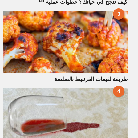
كيف تنجح في حياتك؟ خطوات عملية ᴴᴰ
3
طريقة لقيمات القرنبيط بالصلصة
4