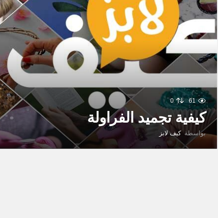
0
61
كيفية تجميد الفراولة
بواسطة
كيف لابز