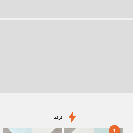
ترند
1