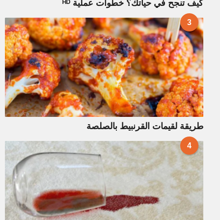
كيف تنجح في حياتك؟ خطوات عملية ᴴᴰ
3
طريقة لقيمات القرنبيط بالصلصة
4