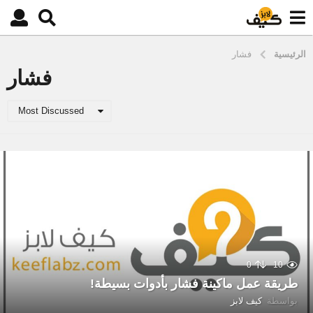
الرئيسية
فشار
فشار
Most Discussed
0
10
طريقة عمل ماكينة فشار بأدوات بسيطة!
بواسطة
كيف لابز