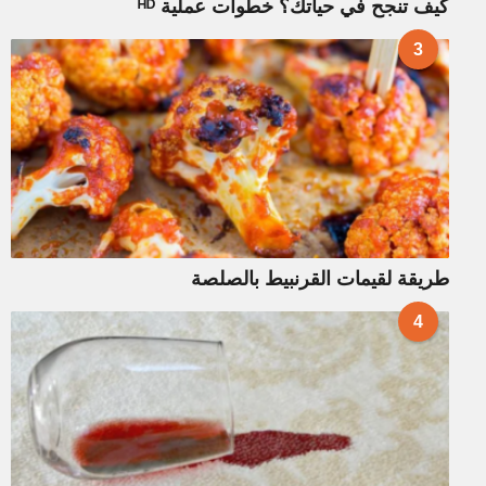
كيف تنجح في حياتك؟ خطوات عملية ᴴᴰ
3
طريقة لقيمات القرنبيط بالصلصة
4