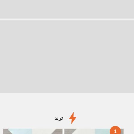
ترند
1