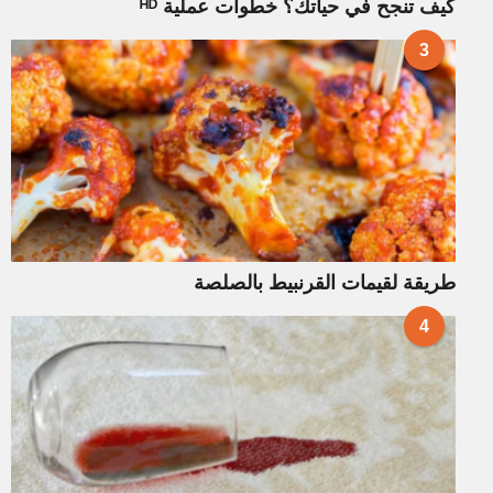
كيف تنجح في حياتك؟ خطوات عملية ᴴᴰ
3
طريقة لقيمات القرنبيط بالصلصة
4