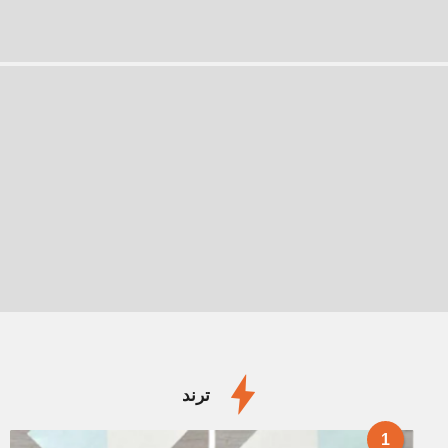
ترند
1