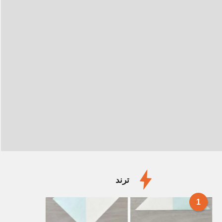
ترند
1