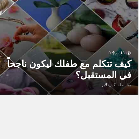
0
18
كيف تتكلم مع طفلك ليكون ناجحاً
في المستقبل؟
بواسطة
كيف لابز