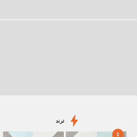
ترند
1