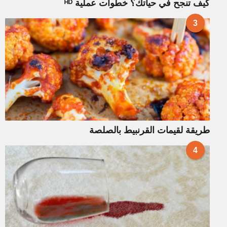
كيف تنجح في حياتك؟ خطوات عملية ᴴᴰ
3
طريقة لقيمات القرنبيط بالصلصة
4