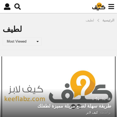
الرئيسية
لطيف
لطيف
Most Viewed
0
92
طريقة سهلة لصنع مريلة مميزة لطفلك
بواسطة
كيف لابز