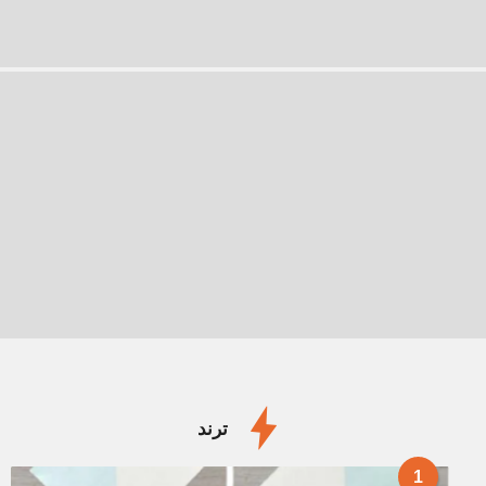
ترند
1