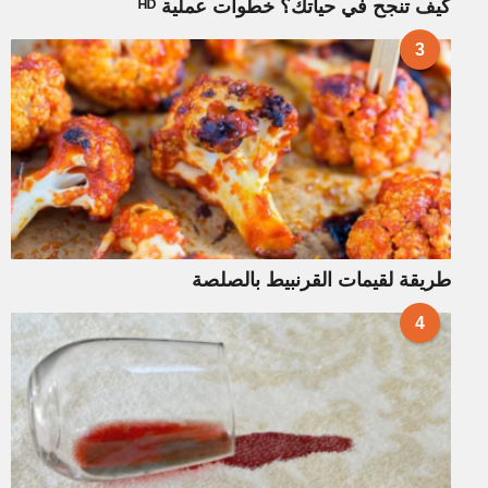
كيف تنجح في حياتك؟ خطوات عملية ᴴᴰ
3
طريقة لقيمات القرنبيط بالصلصة
4