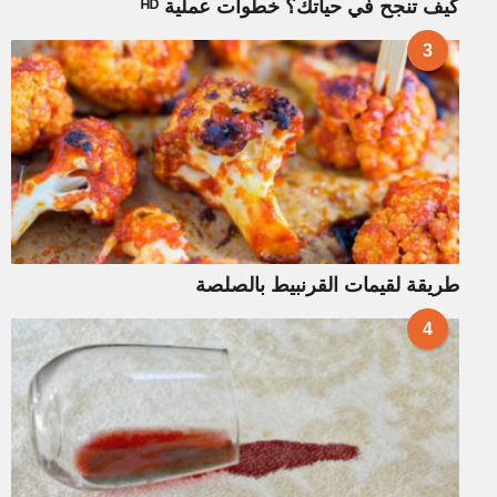
كيف تنجح في حياتك؟ خطوات عملية ᴴᴰ
3
طريقة لقيمات القرنبيط بالصلصة
4