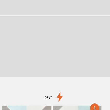
ترند
1