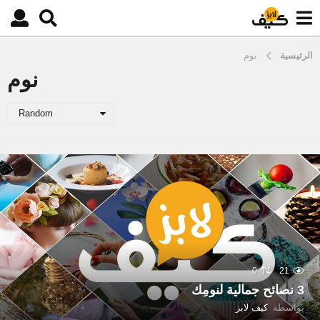
الرئيسية
نوم
نوم
Random
0
21
3 نصائح جمالية لنومِك
بواسطة
كيف لابز