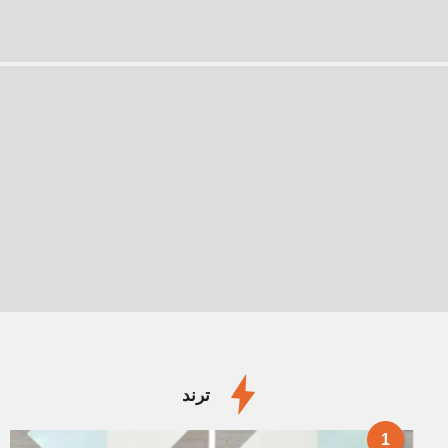
ترند
1