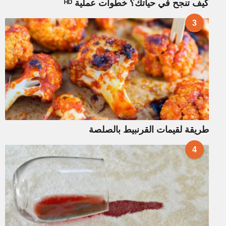
كيف تنجح في حياتك؟ خطوات عملية ᴴᴰ
3
طريقة لقيمات القرنبيط بالصلصة
4