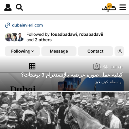
1
318
كيفية عمل صورة عرضية بالإنستغرام 3 بوستات؟
بواسطة
كيف لابز