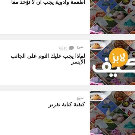
أطعمة وأدوية يجب أن لا تؤخذ معاً
ع
ر
ف
ه
منوع
6218
لماذا يجب عليك النوم على الجانب
الأيسر
منوع
كيفية كتابة تقرير