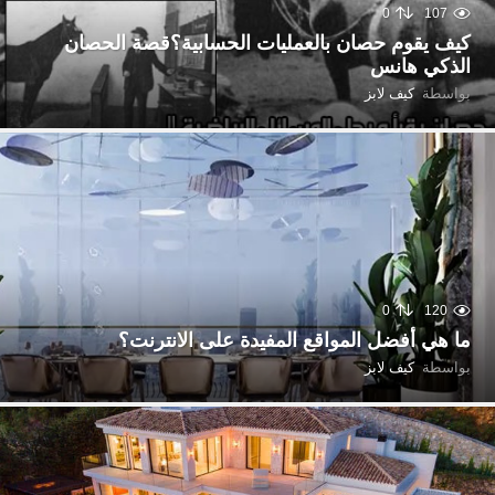
0
107
كيف يقوم حصان بالعمليات الحسابية؟قصة الحصان
الذكي هانس
بواسطة
كيف لابز
0
120
ما هي أفضل المواقع المفيدة على الانترنت؟
بواسطة
كيف لابز