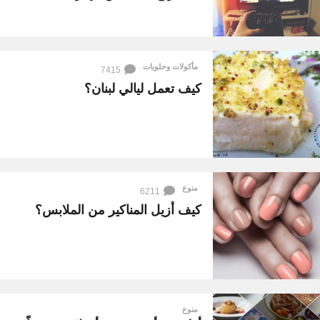
ك
ي
ف
مأكولات وحلويات
7415
ل
كيف تعمل ليالي لبنان؟
ا
ب
ز
-
ش
منوع
6211
ا
كيف أزيل المناكير من الملابس؟
ر
ك
م
ا
منوع
ت