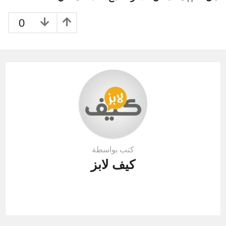
a
t
0
i
o
n
كتب بواسطة
كيف لابز