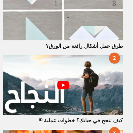
طرق عمل أشكال رائعة من الورق؟
2
كيف تنجح في حياتك؟ خطوات عملية ᴴᴰ
3