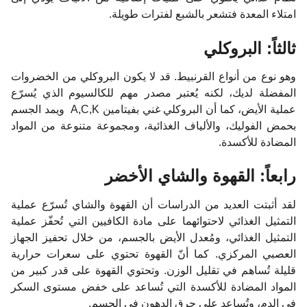
امتلاء المعدة فتشعر بالشبع لفترات طويلة.
ثالثاً: البروكلي
وهو نوع من أنواع القرنبيط. قد لا يكون البروكلي من الخضروات
المفضلة لديك، لكنه يُعتبر مصدر مهم للكالسيوم الذي يُسرّع
عملية الأيض، كما أن البروكلي غني بفيتامين A,C,K ويمد الجسم
بحمض الفوليك، والألياف الغذائية، ومجموعة متنوعة من المواد
المضادة للأكسدة.
رابعاً: القهوة والشاي الأخضر
لقد أثبتت العديد من الدراسات أن القهوة والشاي تُسرّع عملية
التمثيل الغذائي لاحتوائهما على مادة الكافيين التي تُحفّز عملية
التمثيل الغذائي، ومُعدل الأيض بالجسم، من خلال تحفيز الجهاز
العصبي المركزي. كما أنّ القهوة تحتوي على سعرات حرارية
قليلة تُساهم في تقليل الوزن. وتحتوي القهوة على قدر كبير من
المواد المضادة للأكسدة التي تُساعد على خفض مستوى السكر
في الدم، وتُساعد على حرق الدهون في الجسم.