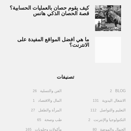
كيف يقوم حصان بالعمليات الحسابية؟
قصة الحصان الذكي هانس
ما هي أفضل المواقع المفيدة على
الانترنت؟
تصنيفات
BLOG
الفن والتسلية
26
2
الاشغال اليدوية
المال والاقتصاد
1
131
التعليم والتواصل
المرأة والطفل
27
112
التكنولوجيا والإنترنت
طب وصحة
65
2
الجمال والموضة
مأكولات وحلويات
165
80