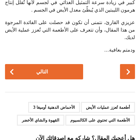
كبير في زيادة سرعة التمثيل الغذائي في لجسم لأنها تُقلل إنتاج
هرمون الليبتين الذي يُبطّئ معدل الأيض في الجسم .
عزيزي القارئ، نتمنى أن تكون قد حصلت على الفائدة المرجوة
من هذا المقال، وأن تتعرف على الأطعمة التي تُعزز عملية الأيض
لديك.
ودمتم بعافية…
P
التالي
o
s
t
P
,
,
,
a
أطعمة تُعزز عمليات الأيض
الأحماض الدهنية أوميغا 3
g
الأطعمة التي تحتوي على الكالسيوم
القهوة والشاي الأخضر
i
n
هل أعجبك المقال؟ شاركه مع اصدقائك الآن