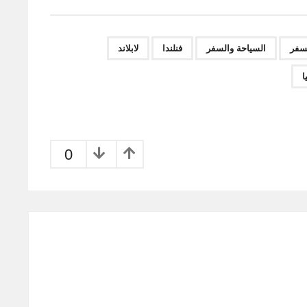
,
,
,
,
,
,
لسفر
السياحة والسفر
فنلندا
لابلاند
ا
0