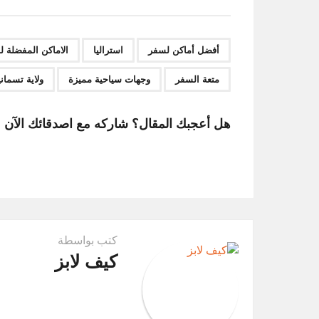
s
t
P
,
,
أفضل أماكن لسفر
استراليا
الاماكن المفضلة 
a
متعة السفر
وجهات سياحية مميزة
ولاية تسماني
g
i
هل أعجبك المقال؟ شاركه مع اصدقائك الآن
n
a
t
i
o
كتب بواسطة
n
كيف لابز