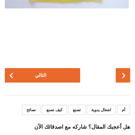
P
التالي
o
s
t
P
,
,
,
,
a
أم
اشغال يدوية
تصنع
كيف تصنع
نصائح
g
i
هل أعجبك المقال؟ شاركه مع اصدقائك الآن
n