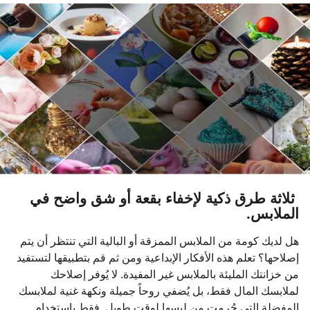
و
ا
ت
م
ن
ذ
ثلاثة طرق ذكية لإخفاء بقعة أو شق واضح في
الملابس.
هل لديك كومة من الملابس الممزقة أو البالية التي تنتظر أن يتم
إصلاحها؟ تعلم هذه الأفكار الإبداعية ومن ثم قم بتطبيقها لتستفيد
من خزانتك المليئة بالملابس غير المفيدة. لا يُوفر إصلاحك
لملابسك المال فقط، بل يُضفي روحاً جميلة ونكهة غنية لملابسك
المفضلة التي حُرمت من لبسها لوقت طويل. فقط باستخدام