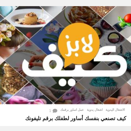
الاشغال اليدوية
اشغال يدوية
,
عمل اساور برقمك
1
كيف تصنعي بنفسك أساور لطفلك برقم تليفونك