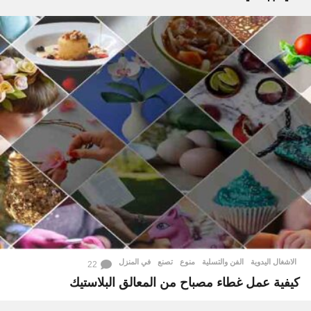
الاشغال اليدوية
,
الفن والتسلية
,
منوع
تصنع
,
في المنزل
22
كيفية عمل غطاء مصباح من المعالق البلاستيك