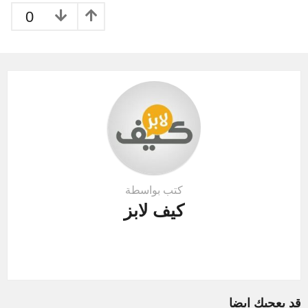
a
0
t
i
o
n
كتب بواسطة
كيف لابز
قد يعجبك ايضا