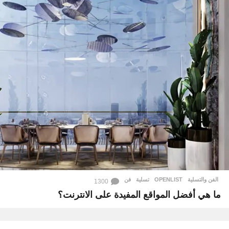
الفن والتسلية
OPENLIST
,
تسلية
,
فن
1300
ما هي أفضل المواقع المفيدة على الانترنت؟