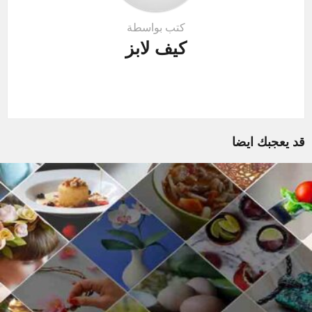
كتب بواسطة
كيف لابز
قد يعجبك ايضا