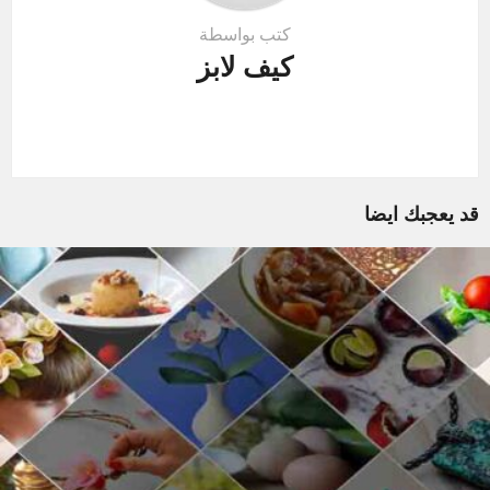
كتب بواسطة
كيف لابز
قد يعجبك ايضا