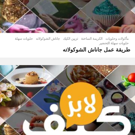
مأكولات وحلويات
الكريمة الساخنة
,
تزيين الكيك
,
جاناش الشوكولاته
,
حلويات سهلة
,
حلويات سهلة التحضير
طريقة عمل جاناش الشوكولاته