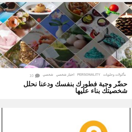
مأكولات وحلويات
PERSONALITY
,
اختبار شخصي
,
شخصي
10
حضّر وجبة فطورك بنفسك ودعنا نحلل
شخصيتك بناء عليها