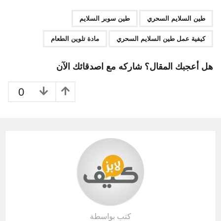
P
,
,
,
a
طين السلايم السحري
طين سوبر السلايم
g
كيفية عمل طين السلايم السحري
مادة تلوين الطعام
i
n
هل أعجبك المقال؟ شاركه مع اصدقائك الآن
a
t
0
i
o
n
كتب بواسطة