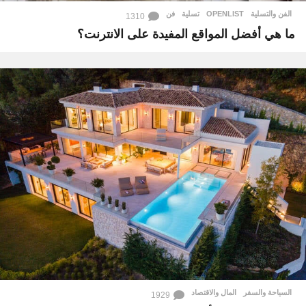
الفن والتسلية
OPENLIST
,
تسلية
,
فن
1310
ما هي أفضل المواقع المفيدة على الانترنت؟
السياحة والسفر
,
المال والاقتصاد
1929