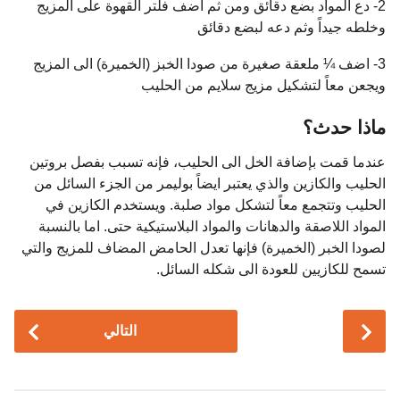
2- دع المواد بضع دقائق ومن ثم اضف فلتر القهوة على المزيج
وخلطه جيداً وثم دعه لبضع دقائق
3- اضف ¼ ملعقة صغيرة من صودا الخبز (الخميرة) الى المزيج
ويجعن معاً لتشكيل مزيج سلايم من الحليب
ماذا حدث؟
عندما قمت بإضافة الخل الى الحليب، فإنه تسبب بفصل بروتين
الحليب والكازين والذي يعتبر ايضاً بوليمر من الجزء السائل من
الحليب وتتجمع معاً لتشكل مواد صلبة. ويستخدم الكازين في
المواد اللاصقة والدهانات والمواد البلاستيكية حتى. اما بالنسبة
لصودا الخبر (الخميرة) فإنها تعدل الحامض المضاف للمزيج والتي
تسمح للكازيين للعودة الى شكله السائل.
P
التالي
o
s
t