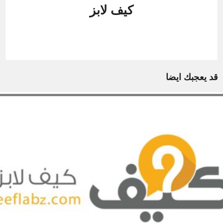
كيف لابز
قد يعجبك ايضا