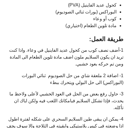
كحول عديد الفاينيل (PVA)
البوراكس (بورات ثنائي الصوديوم)
كوب أو وعاء
مادة تلوين الطعام (اختياري)
طريقة العمل:
1-أضف نصف كوب من كحول عديد الفاينيل في وعاء. واذا كنت
تريد ان يكون السلايم ملون اضف مادة تلوين الطعام الى المادة
ومن تم حركه بعود خشبي.
1- اضافة 2 ملعقة شاي من حل الصوديوم ثنائي البورات
(البوراكس) الى حل البولي ويتحرك ببطء
3- حاول رفع بعض من الحل في العود الخشبي لأعلى ولاحظ ما
يحدث، فإذا تشكل السلايم فبامكانك اللعب فيه ولكن اياك ان
تأكله.
4- يمكن ان يبقى طين السلايم السحري على شكله لفترة اطول
اذا وضعته في كيس بلاستيكي وابقيته في الثلاجة وإلا سوف يجف