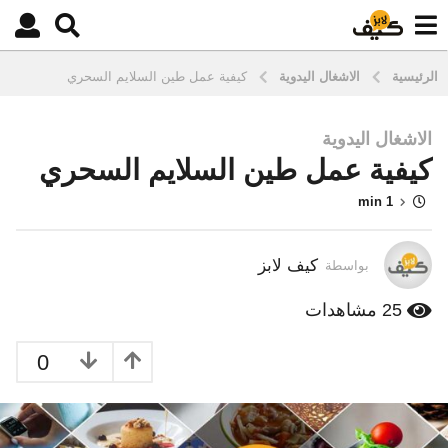
الرئيسية
الاشغال اليدوية
كيفية عمل طين السلايم السحري
الاشغال اليدوية
1
كيفية عمل طين السلايم السحري
0
س
1 min
ن
و
ا
كيف لابز
بواسطة
ت
م
25
مشاهدات
ن
ذ
0
3
س
ن