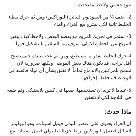
عود خشبي ولاحظ ما يحدث.
2- اضف ¼ من الصوديوم الثنائي (البوراكس) ومن ثم حرك ببطء
الخليط ثانية لكي يمتزج مع الغراء والماء
3- استمر في تحريك المزيج مع بعضه البعض، ولاحظ كيف يتغير
المزيج عن الخطوة الاولى. سوف يبدأ السلايم بالتشكيل فوراً
4-حرك الخليط بقدر ما تستطيع، ومن ثم عجنه بيدك حتى يصبح
أقل لزاجه. قد يكون هناك بعض الفوضى ولكنها ضرورية لان
تسمح للمركبين بالاندماج تماماً. لا تقلق بشأن أي مياه فائضة في
الوعاء، قم فقط بإخراجها.
5-عندما لا تريد ان تستخدمها، ضعها في كيس بلاستيكي وثم ضعه
في الثلاجة لكي لا تتعفن.
ماذا حدث:
ان الغراء يحتوي على عنصر البولي فينيل اسيتات، وهو البوليمر
السائل فيعمل البوراكس بربط جزيئات البولي فينيل استيات مع