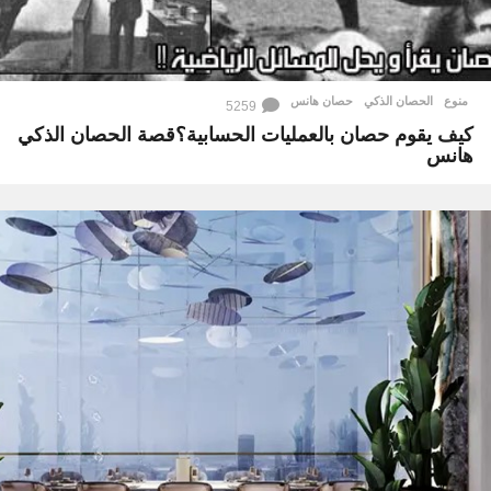
منوع
الحصان الذكي
,
حصان هانس
5259
كيف يقوم حصان بالعمليات الحسابية؟قصة الحصان الذكي
هانس