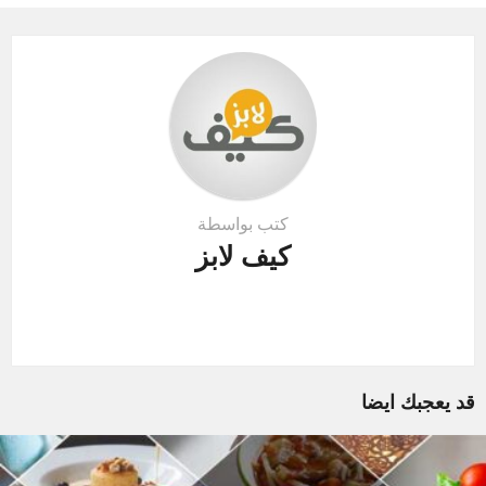
i
o
n
كتب بواسطة
كيف لابز
قد يعجبك ايضا