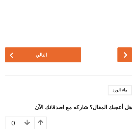
P
التالي
o
s
t
P
a
ماء الورد
g
i
هل أعجبك المقال؟ شاركه مع اصدقائك الآن
n
a
0
t