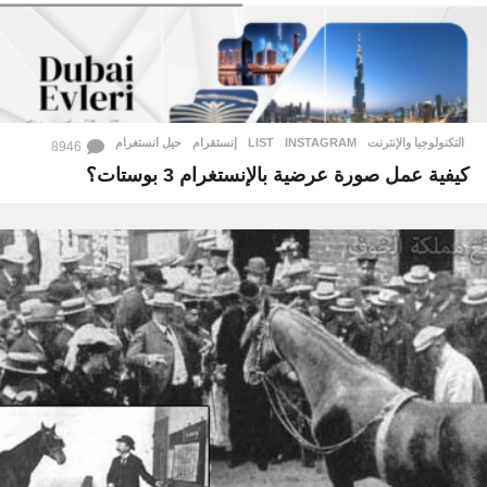
التكنولوجيا والإنترنت
INSTAGRAM
,
LIST
,
إنستقرام
,
حيل انستغرام
8946
كيفية عمل صورة عرضية بالإنستغرام 3 بوستات؟