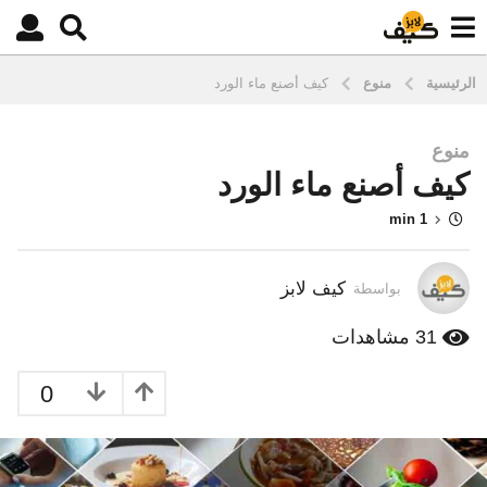
الرئيسية
منوع
كيف أصنع ماء الورد
منوع
1
كيف أصنع ماء الورد
0
س
1 min
ن
و
ا
كيف لابز
بواسطة
ت
م
31
مشاهدات
ن
ذ
0
3
س
ن