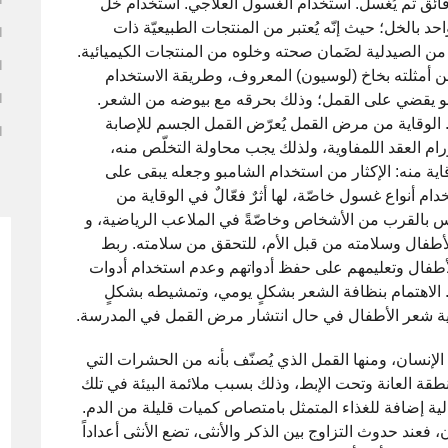
قائق ثم يُغسل. استخدام الغسول العلاجي. استخدام خل
حد بالخل؛ حيث إنّه يُعتبر من المنتجات الطبيعيّة ذات
ا
 من الصيدلية لضَمان صحته وخلوه من المنتجات الكيميائية.
ا
ن أمثلته بخاخ (لوسيون) المعروف، وطريقة الاستخدام
هو يقضي على القمل؛ وذلك بحرقه مع بيوضه من الشعر.
ا
الوقاية من مرض القمل يُعرّض القمل الجسم للإصابة
ا
م العقد اللمفاوية، ولذلك يجب محاولة التخلّص منه،
ية منه: الإكثار من استخدام الشامبو وجعله يبقى على
 لقتل القمل. استخدام أنواع غسول خاصّة، لها أثرٌ فعّالٌ في الوقاية من
لوس بالقرب من الأشخاص وخاصّةً في الملاعب الرياضية، و
طفال وسلامته من قبل الأم، للتحقق من سلامته. ربط
لأطفال وتعليمهم على حفظ أدواتهم وعدم استخدام أدوات
م. الاهتمام بنظافة الشعر بشكلٍ يومي، وتمشيطه بشكلٍ
غطية شعر الأطفال في حال انتشار مرض القمل في المدرسة.
لإنسان، ومنها القمل الذي يُصنّف بأنه من الحشرات التي
 العانة وتحت الإبط، وذلك بسبب ملائمة البيئة في تلك
لية إضافة للغذاء المتمثل بامتصاص كميات قليلة من الدم.
فعند حدوث التزاوج بين الذكر والأنثى، تضع الأنثى أعداداً