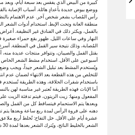
كبيرة من البيض الذي يفقس بعد سبعة أيام، وبعد مر
ووضع بيوض جديدة بأعدادٍ هائلة. أسباب الإصابة بال
رأس المُصاب بشعر شخص آخر. عدم الاهتمام بالنظا
منطقة العانة وتحت الإبط. استخدام أدوات الشعر الخ
بالقمل، ويكثر ذلك في الفنادق غير النظيفة. أعراض ا
النهار وفي ساعات الليل. ظهور بقع حمراء صغيرة
المُصابة، وذلك نتيجة سير القمل في المنطقة. أسر
بقتل القمل والصيبان، وتتوافر منتجات عديدة منه، أغ
أسبوعين على الأقل. استخدام مشط الشعر الخاص بالقم
ويُستخدم المشط بعد تبليل الشعر جيداً، ويجب وض
للتخلص من هذه القطعة بعد الانتهاء لضمان عدم انت
باستخدام شفرات الحلاقة، وهذه الطريقة تُستخدم في
أما الإناث فهذه الطريقة تُعتبر غير مناسبة لهن با
المفعول ومنها: زيت الزيتون، فيتم تدفئة الزيت على
وبعدها يتم الاستحمام فيتساقط كل من القمل والصيب
دهنه على فروة الرأس لمدة ربع ساعة وبعدها يتم تغس
عشرة أيام على الأقل. خل التفاح: تُخلط أربع ملاع
الشعر بالخليط الناتج، ويُترك الشعر بعدها لمدة 30 دقيقة قبل الاستحمام.