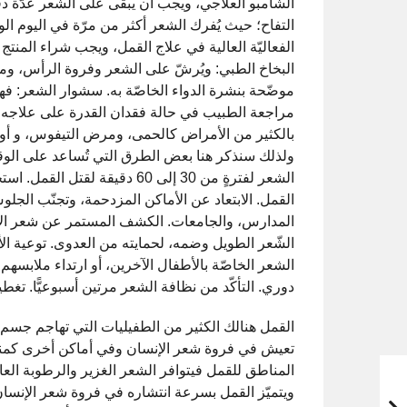
الشامبو العلاجي، ويجب أن يبقى على الشعر عدّة د
التفاح؛ حيث يُفرك الشعر أكثر من مرّة في اليوم الوا
الفعاليّة العالية في علاج القمل، ويجب شراء المنتج
البخاخ الطبي: ويُرشّ على الشعر وفروة الرأس، وم
موضّحة بنشرة الدواء الخاصّة به. سشوار الشعر: ف
مراجعة الطبيب في حالة فقدان القدرة على علاجه. 
بالكثير من الأمراض كالحمى، ومرض التيفوس، و أورا
ولذلك سنذكر هنا بعض الطرق التي تُساعد على الوقا
الشعر لفترةٍ من 30 إلى 60 دقيقة
القمل. الابتعاد عن الأماكن المزدحمة، وتجنّب الج
المدارس، والجامعات. الكشف المستمر عن شعر الأ
الشّعر الطويل وضمه، لحمايته من العدوى. توعية ا
الشعر الخاصّة بالأطفال الآخرين، أو ارتداء ملابسه
دوري. التأكّد من نظافة الشعر مرتين أسبوعيًّا. ت
القمل هنالك الكثير من الطفيليات التي تهاجم جسم ا
تعيش في فروة شعر الإنسان وفي أماكن أخرى كمنطقة
المناطق للقمل فيتوافر الشعر الغزير والرطوبة العا
ويتميّز القمل بسرعة انتشاره في فروة شعر الإنسان، 