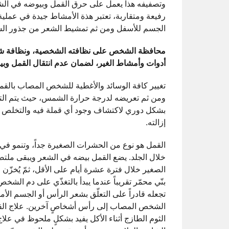
وتصفيفه هذا يعمل على حرق القمل وبيوضه في الش
رفيعة ومتقاربة، تعتبر هذة الأمشاط جيدة في عملي
الجسم للأسفل ومن ثم تمشيط الشعر من جذور الش
محافظة الشخص على نظافته الشخصية، ونظافة شع
أدوات وأمشاط الغير، لضمان عدم انتقال القمل وب
تغيير كافة الوسائد والأغطية للشخص المصاب بالقم
ومن ثم تعريضه لدرجة حرارة الشمس، حيث يتم الت
بشكل دوري لاكتشاف وجود أي قملة فيه والتخلص من
إزالته.
القمل هو نوع من الحشرات الصغيرة جداً، وتنمو في
خلال الجلد. يضع القمل بيضه في الشعر ويبقى ملتصق
الصغير خلال فترة عشرة أيام على الأقل، ثمّ يُخزّن 
بنّي محمّر تقريباً عندما يبدأ بالتغذّي على دم الش
تجعله قادراً على التعلّق بشعر الرأس أو الجسم الأم
الشخص المصاب إلى رأس أشخاصٍ آخرين. علاج القمل
الثوم الطازج أثناء الأكل يفيد بشكلٍ ملحوظ في علاج