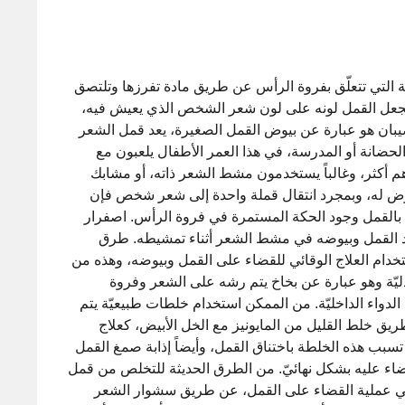
التي تتعلّق بفروة الرأس عن طريق مادة تفرزها وتلتصق
ويجعل القمل لونه على لون شعر الشخص الذي يعيش فيه،
صيبان هو عبارة عن بيوض القمل الصغيرة، يعد قمل الشعر
الحضانة أو المدرسة، في هذا العمر الأطفال يلعبون مع
أكثر، وغالباً يستخدمون مشط الشعر ذاته، أو مشابك
عرض له، وبمجرد انتقال قملة واحدة إلى شعر شخص فإن
 بالقمل وجود الحكة المستمرة في فروة الرأس. اصفرار
د القمل وبيوضه في مشط الشعر أثناء تمشيطه. طرق
ستخدام العلاج الوقائي للقضاء على القمل وبيوضه، وهذه من
ليّة وهو عبارة عن بخاخ يتم رشه على الشعر وفروة
دواء الداخليّة. من الممكن استخدام خلطات طبيعيّة يتم
ق خلط القليل من المايونيز مع الخل الأبيض، كعلاج
بب هذه الخلطة باختناق القمل، وأيضاً إذابة صمغ القمل
ضاء عليه بشكل نهائيّ. من الطرق الحديثة للتخلص من قمل
 في عملية القضاء على القمل، عن طريق سشوار الشعر