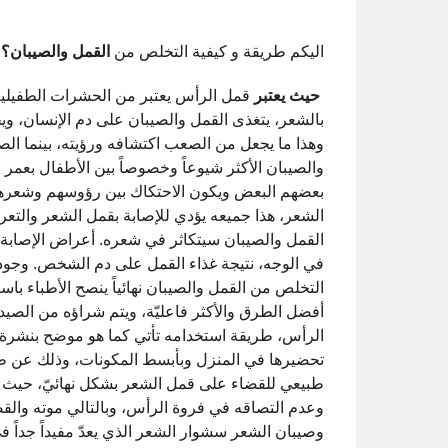
اليكم طريقة و كيفية التخلص من
القمل والصيبان؟
حيث يعتبر
قمل الرأس يعتبر من الحشرات الطفيلية 
بالشعر، يتغذى القمل والصيبان على دم الإنسان، 
وهذا ما يجعل من الصعب اكتشافه ورؤيته، بينما ال
والصيبان الأكثر شيوعاً وخصوصاً بين الأطفال بعمر 
بعضهم البعض ويكون الاحتكاك بين رؤوسهم وشعرهم 
الشعر، هذا جميعه يؤدي للإصابة بقمل الشعر والت
القمل والصيبان سيتكاثر في شعره. أعراض الإصابة
في الوجه، نتيجة غذاء القمل على دم الشخص. وجو
التخلص من القمل والصيبان نهائياً ينصح الأطباء با
أفضل الطرق والأكثر فاعليّة، ويتم شراؤه من الصيد
الرأس، طريقة استخدامه تأتي كما هو موضح بنشرة ال
تحضيرها في المنزل وبأبسط المكونات، وذلك عن طري
طبيعي للقضاء على قمل الشعر بشكل نهائيّ، حيث تس
وعدم التصاقه في فروة الرأس، وبالتالي موته والق
وصيبان الشعر سشوار الشعر الذي يعدّ مفيداً جداً