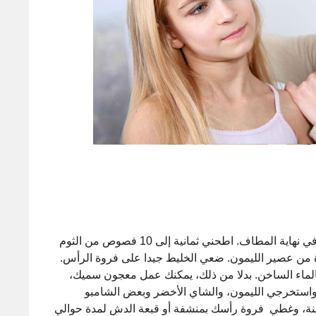
رائحة قوية من الثوم يمكن أن تخنق القمل، وقتلهم في نهاية المطاف. اطحني ثمانية إلى 10 فصوص من الثوم
خلطيه مع 3 ملاعق صغيرة من عصير الليمون. ضعي الخليط جيدا على فروة الرأس.
ماء الساخن. بدلا من ذلك، يمكنك عمل معجون سميك،
استخرجي الليمون، والشاي الأخضر وبعض الشامبو
نة، وغطي فروة رأسك بمنشفة أو قبعة الدش لمدة حوالي