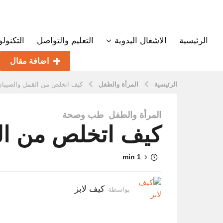
الرئيسية
الاشغال اليدوية
التعليم والتواصل
التكنولو
اضافة مقال
الرئيسية
المرأة والطفل
كيف اتخلص من القمل والصيبان
المرأة والطفل
,
طب وصحة
9
كيف اتخلص من ال
س
ن
و
1 min
ا
ت
م
كيف لابز
بواسطة
ن
ذ
9