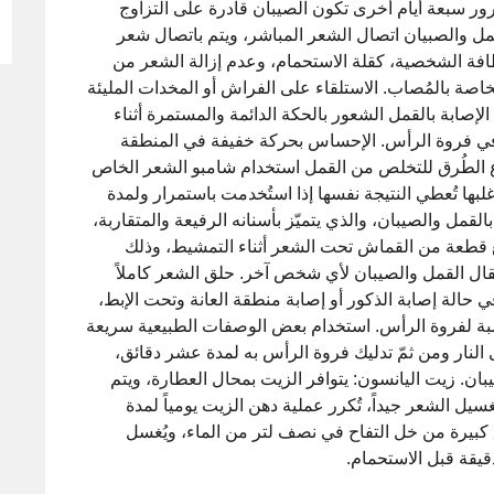
ور سبعة أيام أخرى تكون الصيبان قادرة على التزاوج
قمل والصبيان اتصال الشعر المباشر، ويتم باتصال شعر
فة الشخصية، كقلة الاستحمام، وعدم إزالة الشعر من
اصة بالمُصاب. الاستلقاء على الفراش أو المخدات المليئة
لإصابة بالقمل الشعور بالحكة الدائمة والمستمرة أثناء
 في فروة الرأس. الإحساس بحركة خفيفة في المنطقة
ع الطُرق للتخلص من القمل استخدام شامبو الشعر الخاص
لبها تُعطي النتيجة نفسها إذا استُخدمت باستمرار ولمدة
ل والصيبان، والذي يتميّز بأسنانه الرفيعة والمتقاربة،
ع قطعة من القماش تحت الشعر أثناء التمشيط، وذلك
قال القمل والصيبان لأي شخص آخر. حلق الشعر كاملاً
 حالة إصابة الذكور أو إصابة منطقة العانة وتحت الإبط،
لنسبة لفروة الرأس. استخدام بعض الوصفات الطبيعية سريعة
 النار ومن ثمّ تدليك فروة الرأس به لمدة عشر دقائق،
ان. زيت اليانسون: يتوافر الزيت بمحال العطارة، ويتم
يل الشعر جيداً، تُكرر عملية دهن الزيت يومياً لمدة
ق كبيرة من خل التفاح في نصف لتر من الماء، ويُغسل