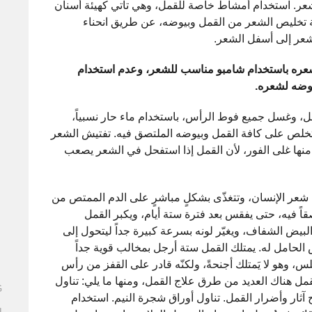
عر. استخدام أمشاط خاصة للقمل، وهي تأتي كهيئة أسنان
ة تخليص الشعر من القمل وبيوضه، عن طريق انحناء
عر إلى أسفل الشعر.
ره باستخدام شامبو مناسب للشعر، وعدم استخدام
يوضه لشعره.
ل، وغسل جميع فوط الرأس، باستخدام ماء حار نسبياً،
خلص على كافة القمل وبيوضه الملتصق فيه. تفتيش الشعر
ها غلى الفور، لأن القمل إذا استفحل في الشعر يصعب
 شعر الإنسان، وتتغذّى بشكلٍ مباشرٍ على الدم الممتص من
اً فيه، حتى يفقس بعد فترة ستة أيام، ويكبر القمل
البيض الشفاف، ويغيّر لونه بسرعة كبيرة جداً ليتحول إلى
خص الحامل له. يمتلك القمل ستة أرجل بمخالب قوية جداً
لس، وهو لا يَمتلك أجنحةً، ولكنّه قادر على القفز من رأس
 هناك العديد من طرق علاج القمل، ومنها ما يلي: تناول
G
 آثار وأضرار القمل. تناول أوراق شجرة النيم. استخدام
ا