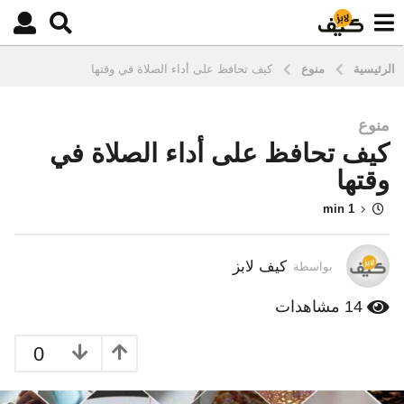
الرئيسية
منوع
كيف تحافظ على أداء الصلاة في وقتها
منوع
1
كيف تحافظ على أداء الصلاة في
0
س
وقتها
ن
1 min
و
ا
ت
كيف لابز
بواسطة
م
ن
14
مشاهدات
ذ
1
0
0
س