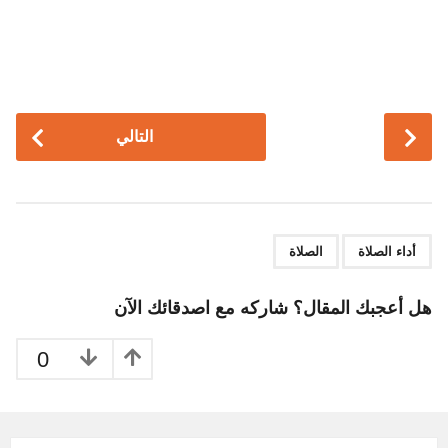
P
التالي
o
s
t
P
,
a
أداء الصلاة
الصلاة
g
i
هل أعجبك المقال؟ شاركه مع اصدقائك الآن
n
a
0
t
i
o