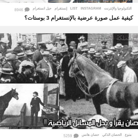
التكنولوجيا والإنترنت
INSTAGRAM
,
LIST
,
إنستقرام
,
حيل انستغرام
8946
كيفية عمل صورة عرضية بالإنستغرام 3 بوستات؟
منوع
الحصان الذكي
,
حصان هانس
5259