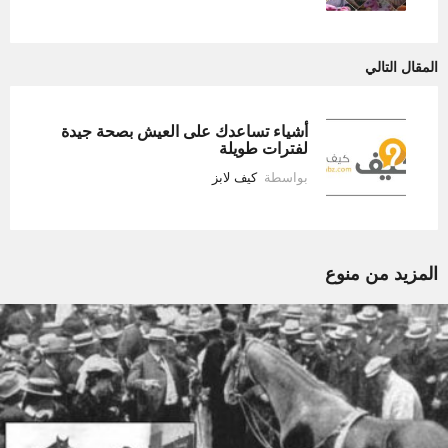
المقال التالي
أشياء تساعدك على العيش بصحة جيدة
لفترات طويلة
بواسطة
كيف لابز
المزيد من
منوع