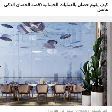
كيف يقوم حصان بالعمليات الحسابية؟قصة الحصان الذكي
هانس
الفن والتسلية
OPENLIST
,
تسلية
,
فن
1310