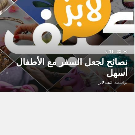
0
32
نصائح لجعل السفر مع الأطفال
أسهل
بواسطة
كيف لابز