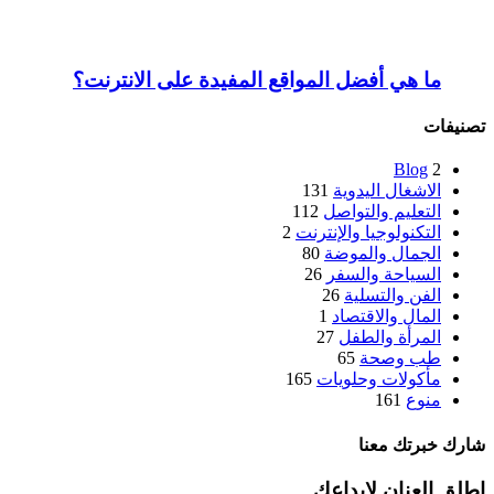
ما هي أفضل المواقع المفيدة على الانترنت؟
تصنيفات
Blog
2
الاشغال اليدوية
131
التعليم والتواصل
112
التكنولوجيا والإنترنت
2
الجمال والموضة
80
السياحة والسفر
26
الفن والتسلية
26
المال والاقتصاد
1
المرأة والطفل
27
طب وصحة
65
مأكولات وحلويات
165
منوع
161
شارك خبرتك معنا
اطلق العنان لابداعك