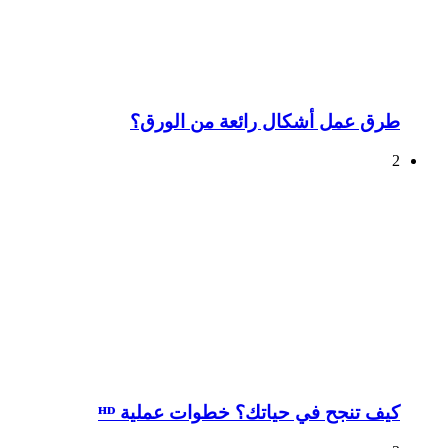
طرق عمل أشكال رائعة من الورق؟
2
كيف تنجح في حياتك؟ خطوات عملية ᴴᴰ