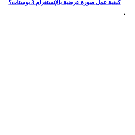
كيفية عمل صورة عرضية بالإنستغرام 3 بوستات؟