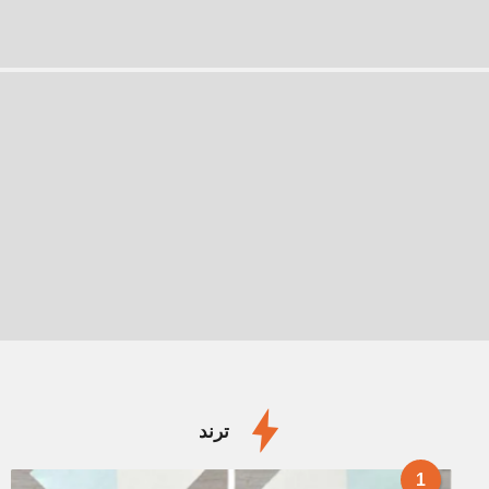
ترند
1