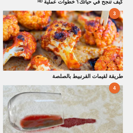
كيف تنجح في حياتك؟ خطوات عملية ᴴᴰ
3
طريقة لقيمات القرنبيط بالصلصة
4