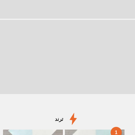
ترند
1