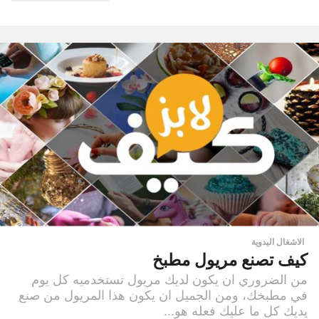
الاشغال اليدوية
كيف تصنع مريول مطبخ
من الضروري ان يكون لديك مريول تستخدميه كل يوم
في مطبخك، ومن الجميل ان يكون هذا المريول من صنع
يديك كل ما عليك فعله هو...