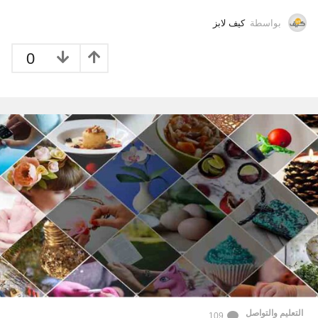
بواسطة
كيف لابز
0
التعليم والتواصل
109