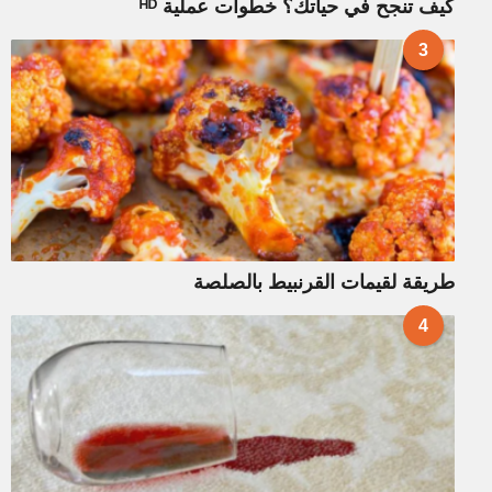
كيف تنجح في حياتك؟ خطوات عملية ᴴᴰ
3
طريقة لقيمات القرنبيط بالصلصة
4