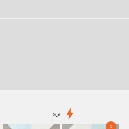
ترند
1