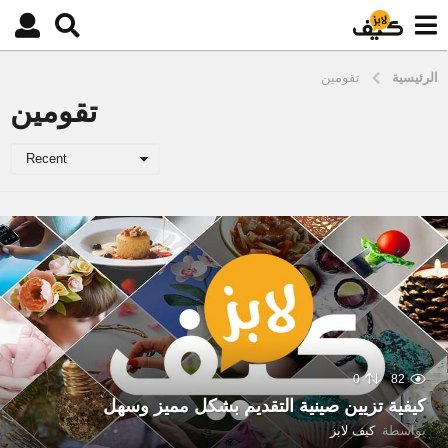
الرئيسية
تقومين
تقومين
Recent
0
82
كيفية تزيين صينية التقديم بشكل مميز وسهل
بواسطة
كيف لابز