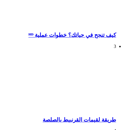
كيف تنجح في حياتك؟ خطوات عملية ᴴᴰ
3
طريقة لقيمات القرنبيط بالصلصة