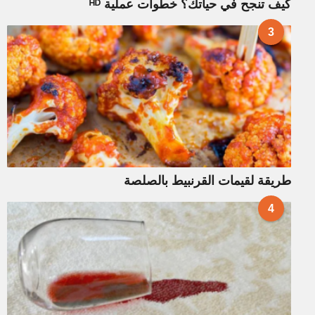
كيف تنجح في حياتك؟ خطوات عملية ᴴᴰ
3
طريقة لقيمات القرنبيط بالصلصة
4