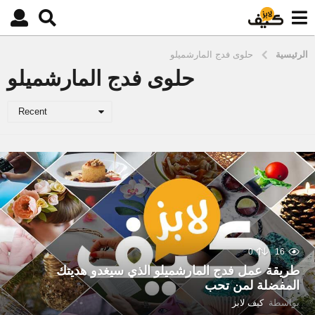
الرئيسية
حلوى فدج المارشميلو
حلوى فدج المارشميلو
Recent
0
16
طريقة عمل فدج المارشميلو الذي سيغدو هديتك
المفضلة لمن تحب
بواسطة
كيف لابز