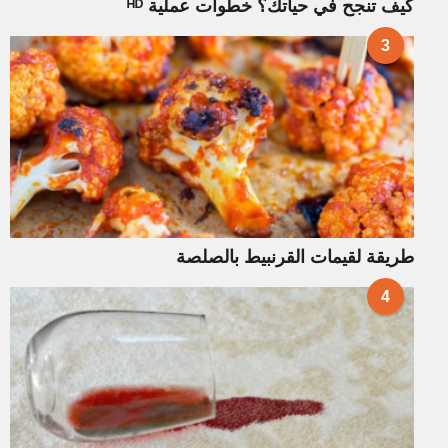
كيف تنجح في حياتك؟ خطوات عملية ᴴᴰ
3
طريقة لقيمات القرنبيط بالصلصة
4