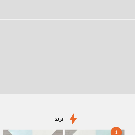
ترند
1