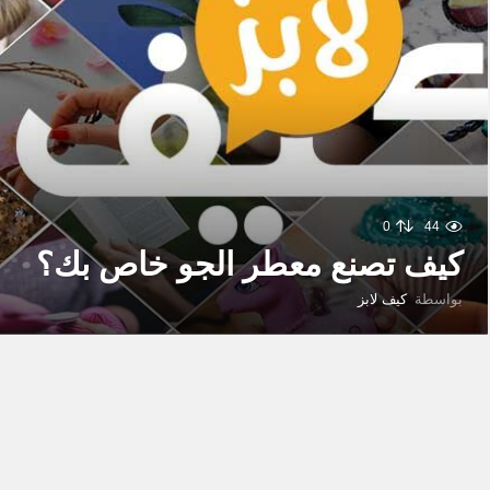
0
44
كيف تصنع معطر الجو خاص بك؟
بواسطة
كيف لابز