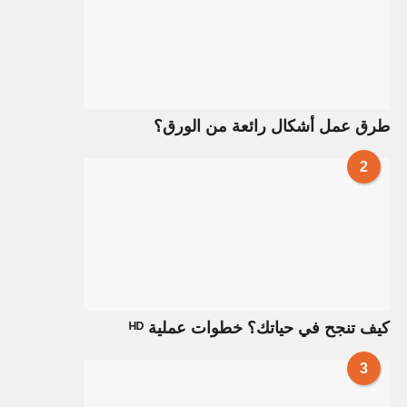
طرق عمل أشكال رائعة من الورق؟
2
كيف تنجح في حياتك؟ خطوات عملية ᴴᴰ
3